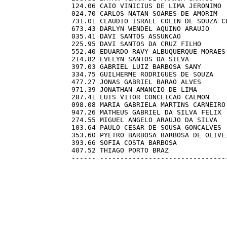
      124.06 CAIO VINICIUS DE LIMA JERONIMO  
      024.70 CARLOS NATAN SOARES DE AMORIM   
      731.01 CLAUDIO ISRAEL COLIN DE SOUZA CL
      673.43 DARLYN WENDEL AQUINO ARAUJO     
      035.41 DAVI SANTOS ASSUNCAO            
      225.95 DAVI SANTOS DA CRUZ FILHO       
      552.40 EDUARDO RAVY ALBUQUERQUE MORAES 
      214.82 EVELYN SANTOS DA SILVA          
      397.03 GABRIEL LUIZ BARBOSA SANY       
      334.75 GUILHERME RODRIGUES DE SOUZA    
      477.27 JONAS GABRIEL BARAO ALVES       
      971.39 JONATHAN AMANCIO DE LIMA        
      287.41 LUIS VITOR CONCEICAO CALMON     
      098.08 MARIA GABRIELA MARTINS CARNEIRO 
      947.26 MATHEUS GABRIEL DA SILVA FELIX  
      274.55 MIGUEL ANGELO ARAUJO DA SILVA   
      103.64 PAULO CESAR DE SOUSA GONCALVES  
      353.60 PYETRO BARBOSA BARBOSA DE OLIVEI
      393.66 SOFIA COSTA BARBOSA             
      407.52 THIAGO PORTO BRAZ               
      ------ --------------------------------