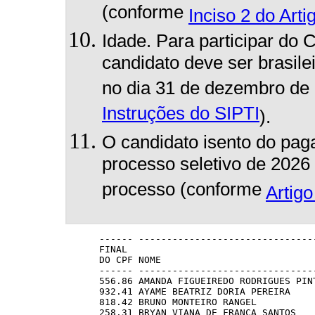
(conforme
Inciso 2 do Arti
Idade. Para participar do
candidato deve ser brasile
no dia 31 de dezembro de
Instruções do SIPTI
)
.
O candidato isento do pag
processo seletivo de 2026
processo (conforme
Artigo
      ------ --------------------------------
      FINAL

      DO CPF NOME                            
      ------ --------------------------------
      556.86 AMANDA FIGUEIREDO RODRIGUES PINT
      932.41 AYAME BEATRIZ DORIA PEREIRA     
      818.42 BRUNO MONTEIRO RANGEL           
      258.31 BRYAN VIANA DE FRANCA SANTOS    